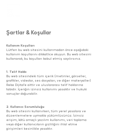
Şartlar & Koşullar​
Kullanım Koşulları
Lütfen bu web sitesini kullanmadan önce aşağıdaki
kullanım koşullarını dikkatlice okuyun. Bu web sitesini
kullanarak, bu koşulları kabul etmiş sayılırsınız.
1. Telif Hakkı
Bu web sitesindeki tüm içerik (metinler, görseller,
grafikler, videolar, ses dosyaları, ve diğer materyaller)
Reba Dijital'e aittir ve uluslararası telif haklarına
tabidir. İçeriğin izinsiz kullanımı yasaktır ve hukuki
sonuçlar doğurabilir.
2. Kullanıcı Sorumluluğu
Bu web sitesini kullanırken, tüm yerel yasalara ve
düzenlemelere uymakla yükümlüsünüz. İzinsiz
erişim, kötü amaçlı yazılım kullanımı, veri toplama
veya diğer kullanıcıların gizliliğini ihlal etme
girişimleri kesinlikle yasaktır.