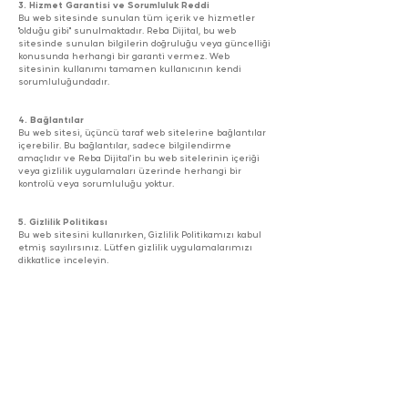
3. Hizmet Garantisi ve Sorumluluk Reddi
Bu web sitesinde sunulan tüm içerik ve hizmetler
"olduğu gibi" sunulmaktadır. Reba Dijital, bu web
sitesinde sunulan bilgilerin doğruluğu veya güncelliği
konusunda herhangi bir garanti vermez. Web
sitesinin kullanımı tamamen kullanıcının kendi
sorumluluğundadır.
4. Bağlantılar
Bu web sitesi, üçüncü taraf web sitelerine bağlantılar
içerebilir. Bu bağlantılar, sadece bilgilendirme
amaçlıdır ve Reba Dijital'in bu web sitelerinin içeriği
veya gizlilik uygulamaları üzerinde herhangi bir
kontrolü veya sorumluluğu yoktur.
5. Gizlilik Politikası
Bu web sitesini kullanırken, Gizlilik Politikamızı kabul
etmiş sayılırsınız. Lütfen gizlilik uygulamalarımızı
dikkatlice inceleyin.
6. Değişiklikler
Reba Dijital, bu kullanım koşullarını herhangi bir
zamanda değiştirme hakkını saklı tutar. Yapılan
değişiklikler, bu sayfada yayınlandığı anda yürürlüğe
girer. Lütfen düzenli olarak bu sayfayı kontrol ederek
güncellemeleri takip edin.