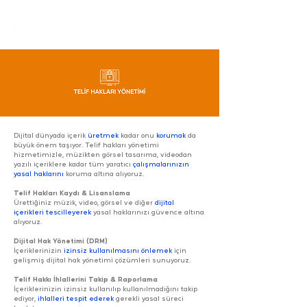
Dijital dünyada içerik
üretmek
kadar onu
korumak
da
büyük önem taşıyor. Telif hakları yönetimi
hizmetimizle, müzikten görsel tasarıma, videodan
yazılı içeriklere kadar tüm yaratıcı
çalışmalarınızın
yasal haklarını
koruma altına alıyoruz.
Telif Hakları Kaydı & Lisanslama
Ürettiğiniz müzik, video, görsel ve diğer
dijital
içerikleri tescilleyerek
yasal haklarınızı güvence altına
alıyoruz.
Dijital Hak Yönetimi (DRM)
İçeriklerinizin
izinsiz kullanılmasını önlemek
için
gelişmiş dijital hak yönetimi çözümleri sunuyoruz.
Telif Hakkı İhlallerini Takip & Raporlama
İçeriklerinizin izinsiz kullanılıp kullanılmadığını takip
ediyor,
ihlalleri tespit ederek
gerekli yasal süreci