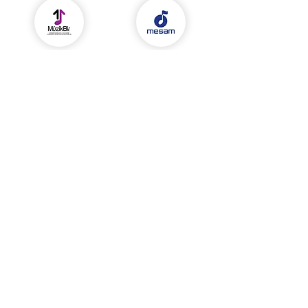
MüzikBir
MESAM
Fonogram Yapımcıları
Musiki Eseri Sahipleri
Meslek Birliği
Meslek Birliği
MSG
Musiki Eseri Sahipleri
Grubu Meslek Birliği
Hizmetler
info@rebadijital.com
Şartlar ve Koşullar
Exen İstanbul Residence
KVKK
Ümraniye, İstanbul
© 2025